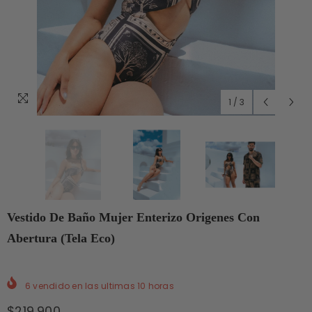
1
/
3
Vestido De Baño Mujer Enterizo Origenes Con
Abertura (Tela Eco)
6
vendido en las ultimas
10
horas
$219.900