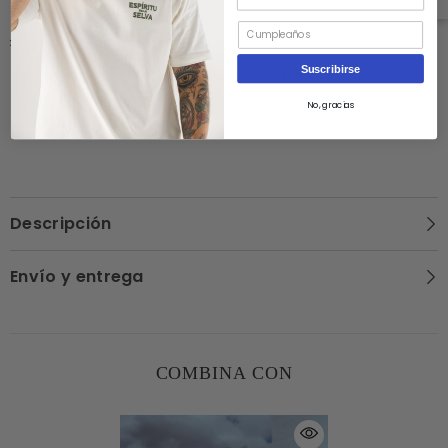
Envío gratis
Suscribirse
Envío gratis por compras superiores a $190.000
Aplica t&c
No, gracias
Descripción
Envío y entrega
COMBINA CON