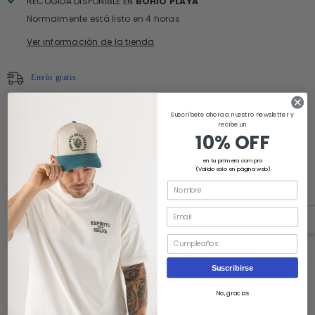
RECOGIDA DISPONIBLE EN
BOHÍO PLAYA
Normalmente está listo en 4 horas
Ver información de la tienda
Envío gratis
Envío gratis por compras superiores a $190.000
Aplica t&c
Suscríbete ahora a nuestro newsletter y
recibe un
10% OFF
en tu primera compra
(Valido solo en página web)
Descripción
Envío y entrega
Suscribirse
No, gracias
COMBINA CON