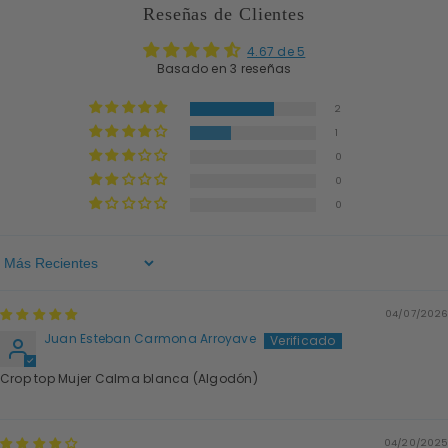
Reseñas de Clientes
4.67 de 5
Basado en 3 reseñas
2
1
0
0
0
Sort By
04/07/2026
Juan Esteban Carmona Arroyave
Crop top Mujer Calma blanca (Algodón)
04/20/2025