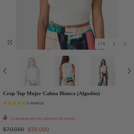
1
/
5
Crop Top Mujer Calma Blanca (Algodón)
3 reseñas
3
vendido en las ultimas
25
horas
$70.000
$35.000