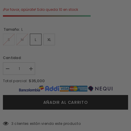
¡Por favor, apúrate! Solo queda 10 en stock
Tamaño:
L
S
M
L
XL
Cantidad:
I18n
I18n
Error:
Error:
Missing
Missing
$35,000
Total parcial:
interpolation
interpolation
value
value
&quot;producto&quot;
&quot;producto&quot;
for
for
&quot;Reducir
&quot;Aumentar
AÑADIR AL CARRITO
la
la
cantidad
cantidad
de
de
{{
{{
3 clientes están viendo este producto
producto
producto
}}&quot;
}}&quot;