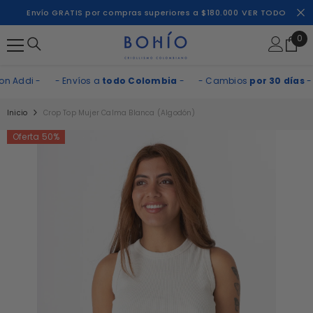
SALTAR AL CONTENIDO
Envío GRATIS por compras superiores a $180.000
VER TODO
0
0
ite
Addi -
- Envíos a
todo Colombia
-
- Cambios
por 30 días
-
Inicio
Crop Top Mujer Calma Blanca (Algodón)
Oferta 50%